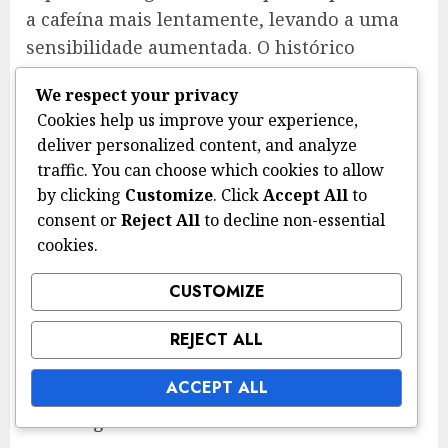
a cafeína mais lentamente, levando a uma
sensibilidade aumentada. O histórico
familiar também pode fornecer pistas; se
We respect your privacy
parentes próximos experimentam reações
Cookies help us improve your experience,
adversas à cafeína, isso pode indicar uma
deliver personalized content, and analyze
tendência genética.
traffic. You can choose which cookies to allow
by clicking
Customize
. Click
Accept All
to
Além disso, estudos sugerem que o
consent or
Reject All
to decline non-essential
metabolismo da cafeína pode variar
cookies.
amplamente entre os indivíduos, com
alguns metabolizando-a em questão de
CUSTOMIZE
horas, enquanto outros podem levar muito
mais tempo. Esta variabilidade pode
REJECT ALL
influenciar como uma pessoa reage à
ACCEPT ALL
cafeína, tornando essencial considerar
fatores genéticos ao avaliar a sensibilidade.